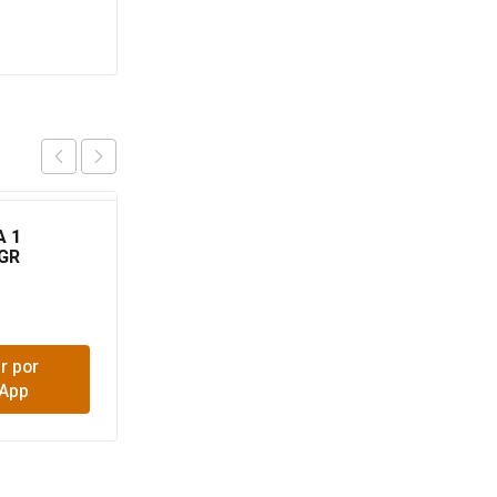
A 1
ALAMBRE PUA 135MT
GR
CAL14 CORSAN
$
116,100
r por
Comprar por
App
WhatsApp