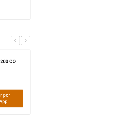
200 CO
CEMENTO GRIS 25KG
ALION
$
18,900
r por
Comprar por
App
WhatsApp