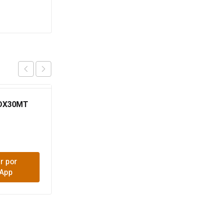
OX30MT
MANGUERA JARDIN
ALEMANA
NARANJ/NEGRO 1/2 MT
AH0136
$
3,700
r por
Comprar por
App
WhatsApp