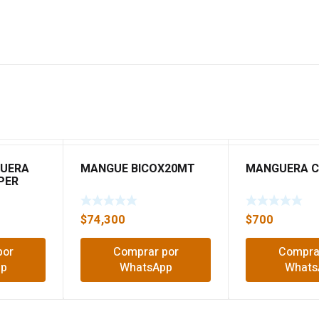
GUERA
MANGUE BICOX20MT
MANGUERA 
PER
$
74,300
$
700
por
Comprar por
Compra
pp
WhatsApp
Whats