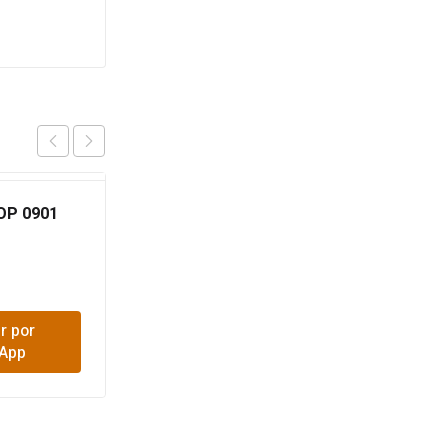
OP 0901
BISTURI T/CORONA
CUCH ECONOMICO
$
3,100
r por
Comprar por
App
WhatsApp