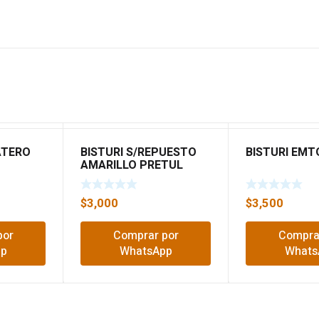
ATERO
BISTURI S/REPUESTO
BISTURI EMT
AMARILLO PRETUL
22405
$
3,000
$
3,500
por
Comprar por
Compra
pp
WhatsApp
Whats