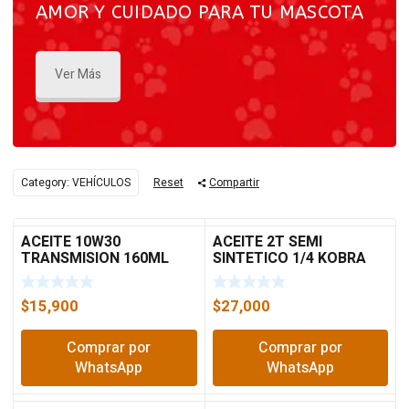
AMOR Y CUIDADO PARA TU MASCOTA
Ver Más
Category: VEHÍCULOS
Reset
Compartir
ACEITE 10W30
ACEITE 2T SEMI
TRANSMISION 160ML
SINTETICO 1/4 KOBRA
PINTA
$
15,900
$
27,000
Comprar por
Comprar por
WhatsApp
WhatsApp