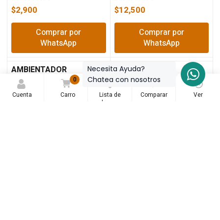
$
2,900
$
12,500
Comprar por
Comprar por
WhatsApp
WhatsApp
Necesita Ayuda?
AMBIENTADOR
BALIN MAQUINA
MANZANA SIMONIZ
Chatea con nosotros
0
0
0
80GR 103222 BLISTER
Cuenta
Carro
Lista de
Comparar
Ver
deseos
$
12,500
$
1,000
Comprar por
Comprar por
WhatsApp
WhatsApp
BALINERA 6202
BALINERA 6203 17MM
$
7,900
$
6,500