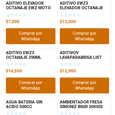
ADITIVO ELEVADOR
ADITIVO EWZ3
OCTANAJE EWZ MOTO
ELEVADOR OCTANAJE
120ML
CARRO A GASOL 290ML
CHAMPION
$
7,000
$
12,000
Comprar por
Comprar por
WhatsApp
WhatsApp
ADITIVO EWZ3
ADITIVOV
OCTANAJE 290ML
LAVAPARABRISA LIST
CHAMPION
1000ML SIMON 2117
$
14,500
$
12,900
Comprar por
Comprar por
WhatsApp
WhatsApp
AGUA BATERIA SIN
AMBIENTADOR FRESA
ACIDO 500CC
SIMONIZ 80GR 204303
BLISTER