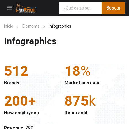
Inicio
Elements
Infographics
Infographics
512
18
%
Brands
Market increase
200
+
875
k
New employees
Items sold
Revenue
70