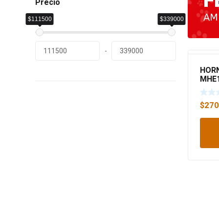
F
Precio
AM
$111500
$339000
-
HORN
MHE
$
270