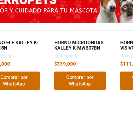
ERROPETS
OR Y CUIDADO PARA TU MASCOTA
O ELE KALLEY K-
HORNO MICROONDAS
HORN
18N
KALLEY K-MWB07BN
VISI
,000
$
339,000
$
111
Comprar por
Comprar por
WhatsApp
WhatsApp