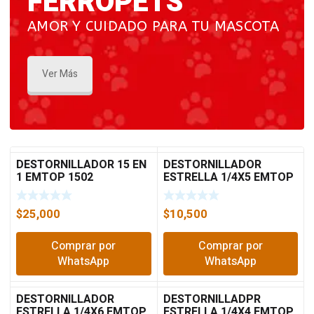
FERROPETS
AMOR Y CUIDADO PARA TU MASCOTA
Ver Más
DESTORNILLADOR 15 EN
DESTORNILLADOR
1 EMTOP 1502
ESTRELLA 1/4X5 EMTOP
2502
$
25,000
$
10,500
Comprar por
Comprar por
WhatsApp
WhatsApp
DESTORNILLADOR
DESTORNILLADPR
ESTRELLA 1/4X6 EMTOP
ESTRELLA 1/4X4 EMTOP