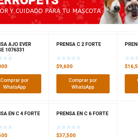
ERROPETS
OR Y CUIDADO PARA TU MASCOTA
SA AJO EVER
PRENSA C 2 FORTE
PREN
E 1076331
000
$
9,600
$
16,
Comprar por
Comprar por
WhatsApp
WhatsApp
SA EN C 4 FORTE
PRENSA EN C 6 FORTE
500
$
37,500