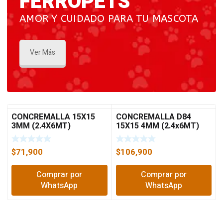
FERROPETS
AMOR Y CUIDADO PARA TU MASCOTA
Ver Más
CONCREMALLA 15X15
CONCREMALLA D84
3MM (2.4X6MT)
15X15 4MM (2.4x6MT)
$
71,900
$
106,900
Comprar por
Comprar por
WhatsApp
WhatsApp