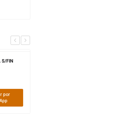
S/FIN
ABRAZADERA SIN FIN
1/4 10-00
$
1,000
r por
Comprar por
App
WhatsApp