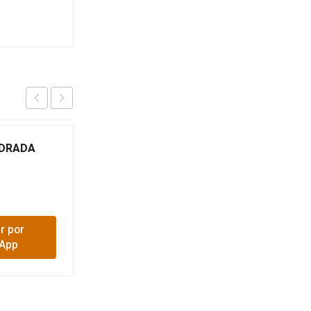
ADRADA
VARILLA ENTORCHADA
10 MM
$
29,800
r por
Comprar por
App
WhatsApp