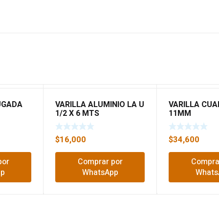
UGADA
VARILLA ALUMINIO LA U
VARILLA CU
1/2 X 6 MTS
11MM
$
16,000
$
34,600
por
Comprar por
Compra
pp
WhatsApp
Whats