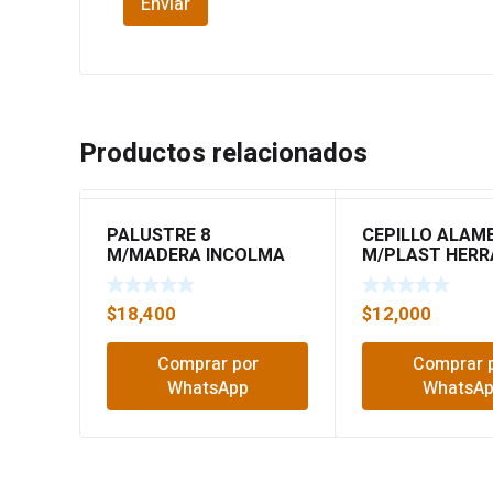
Productos relacionados
PALUSTRE 8
CEPILLO ALAM
M/MADERA INCOLMA
M/PLAST HER
85410108
75080116
$
18,400
$
12,000
Comprar por
Comprar 
WhatsApp
WhatsA