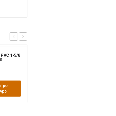
PVC 1-5/8
MUELA 7/8 HECHI
0
$
8,000
r por
Comprar por
App
WhatsApp