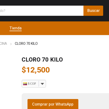
Tienda
CINA
CLORO 70 KILO
CLORO 70 KILO
$
12,500
$ COP
Comprar por WhatsApp