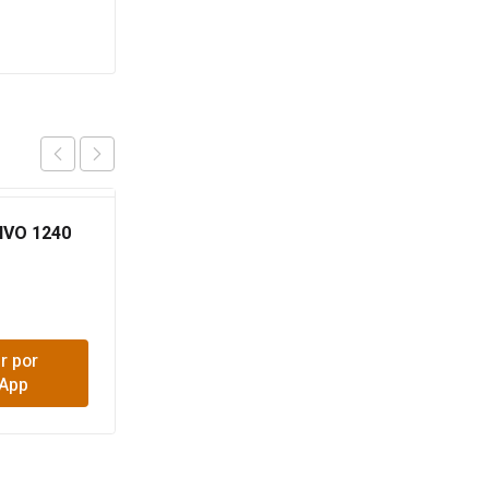
IVO 1240
SULFATO COBRE LIBRA
$
15,500
r por
Comprar por
App
WhatsApp