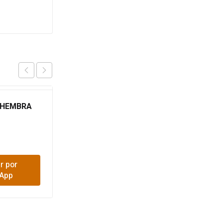
 HEMBRA
CODO PRESION 11/2
$
4,900
r por
Comprar por
App
WhatsApp