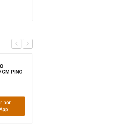
DO
ESPATULA BLISTER ML-
 CM PINO
2332
$
4,300
r por
Comprar por
App
WhatsApp