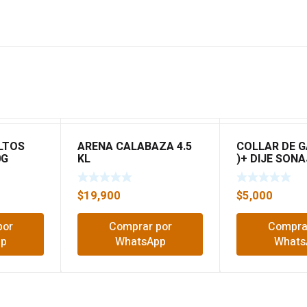
LTOS
ARENA CALABAZA 4.5
COLLAR DE G
0G
KL
)+ DIJE SON
$
19,900
$
5,000
por
Comprar por
Compra
pp
WhatsApp
Whats