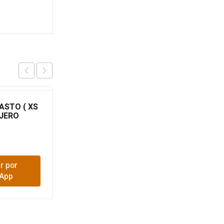
ASTO ( XS
AGILITY PEQ ADUL
AJERO
PACK 1.5KG
$
35,600
r por
Comprar por
App
WhatsApp