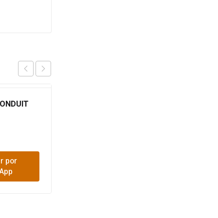
ONDUIT
TERMINAL COBRE
$
350
r por
Comprar por
App
WhatsApp