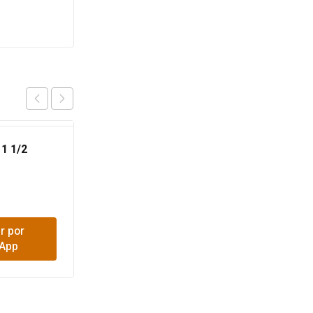
1 1/2
GRAPA PLASTICA
COAXIAL
$
2,100
r por
Comprar por
App
WhatsApp