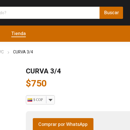
Tienda
VC
CURVA 3/4
CURVA 3/4
$
750
$ COP
Comprar por WhatsApp