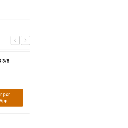
 3/8
ESTRIBO 25X25 3/8
$
4,350
r por
Comprar por
App
WhatsApp