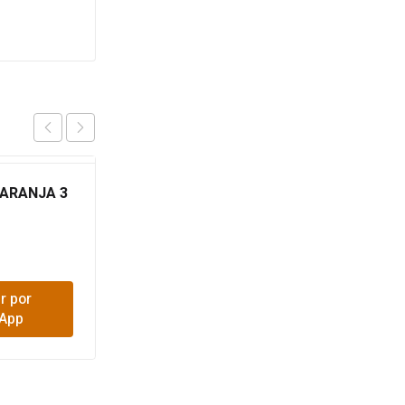
NARANJA 3
EXTENCION ELECTR
NARANJA 15 MTS
$
30,900
r por
Comprar por
App
WhatsApp