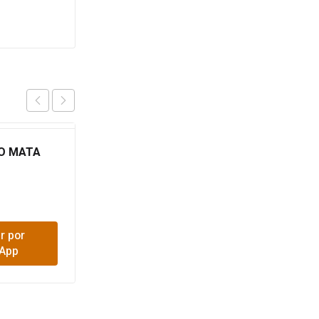
BO MATA
RATICIDA RATUNET 10G
UND
$
3,000
r por
Comprar por
App
WhatsApp