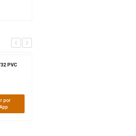
/32 PVC
LIMPIADOR 1/8 PVC
PALCO
$
20,900
r por
Comprar por
App
WhatsApp