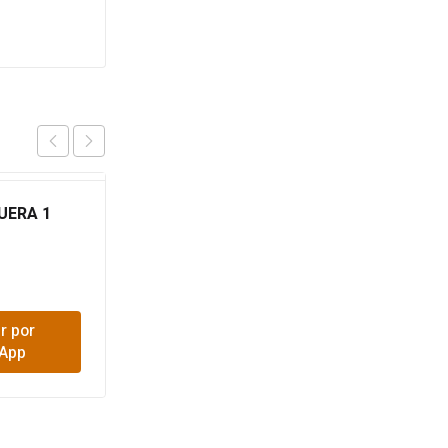
UERA 1
MANGUERA JARDIN
VERDE/NARANJA 1/2
MT ATH0133
$
2,600
r por
Comprar por
App
WhatsApp