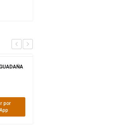
 GUADAÑA
CUCHILLA GUADAÑA
COLIMA 350X2 1″
$
10,500
r por
Comprar por
App
WhatsApp