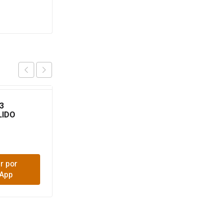
3
MACHETE 18 BARRGION
LIDO
HERRAGRO
$
18,500
r por
Comprar por
App
WhatsApp