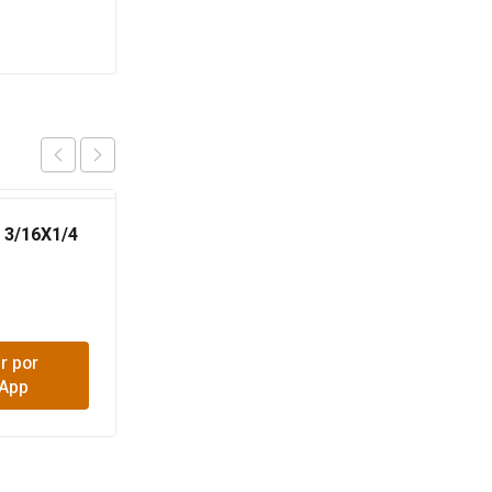
 3/16X1/4
REMACHE 6-10 3/16X3/4
$
150
r por
Comprar por
App
WhatsApp