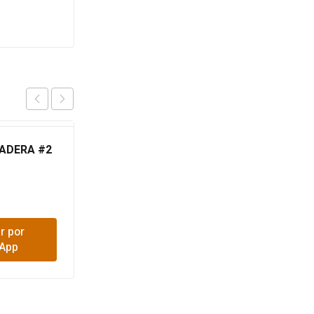
ADERA #2
VASO TROPICAL
$
3,800
r por
Comprar por
App
WhatsApp