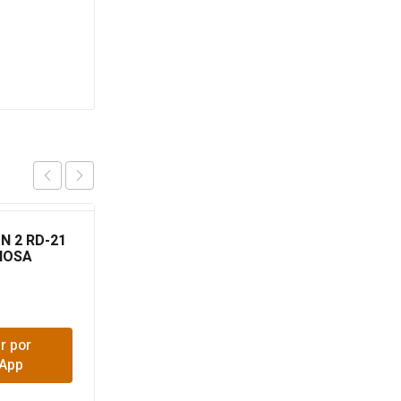
N 2 RD-21
TUBO PRESION 1/2
NOSA
XMTR
$
3,300
r por
Comprar por
App
WhatsApp