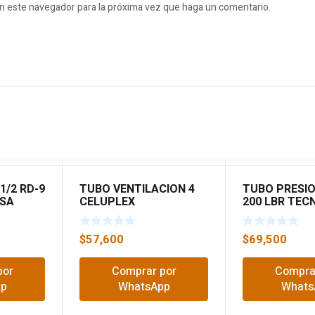
en este navegador para la próxima vez que haga un comentario.
1/2 RD-9
TUBO VENTILACION 4
TUBO PRESIO
OSA
CELUPLEX
200 LBR TEC
6MTR
$
57,600
$
69,500
por
Comprar por
Compra
pp
WhatsApp
Whats