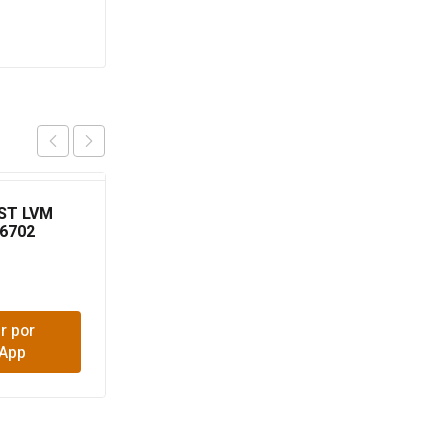
ST LVM
ABASTO PLASTICO
96702
SANTARIO C/M GRIVAL
96736
$
20,900
r por
Comprar por
App
WhatsApp