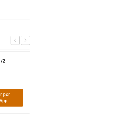
/2
UNION SANITARIA 4
$
3,600
r por
Comprar por
App
WhatsApp