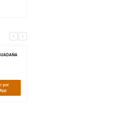
GUADAÑA
BUJIA ENCENDEDOR
45CM 0628
$
3,300
r por
Comprar por
App
WhatsApp