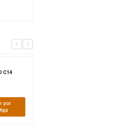
ALAMBRE DUPLEX 16
O C14
MT
$
3,500
r por
Comprar por
App
WhatsApp