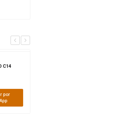
ALAMBRE RIGIDO 12
O C14
BLANCO MT
$
3,100
r por
Comprar por
App
WhatsApp