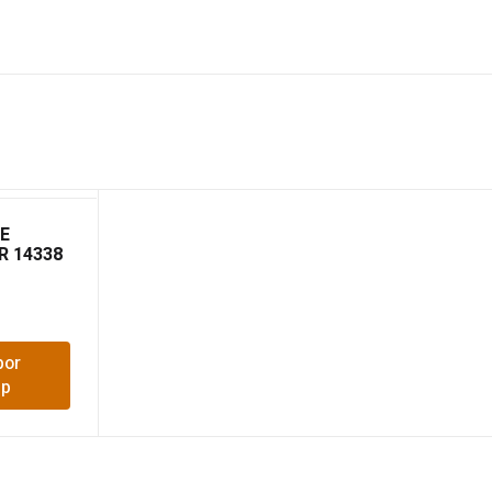
E
R 14338
por
pp