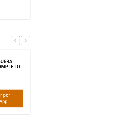
GUERA
TEE MANGUERA 1/2
OMPLETO
$
2,200
r por
Comprar por
App
WhatsApp