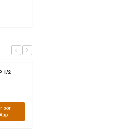
 1/2
PLAFON LOZA
$
4,200
r por
Comprar por
App
WhatsApp