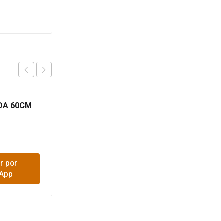
OA 60CM
TEJA ETERNIT #4
(90X1.20MT)
$
29,600
r por
Comprar por
App
WhatsApp