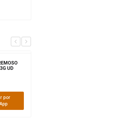
REMOSO
CHUNKY ADUL PACK X
3G UD
2KG
$
20,200
r por
Comprar por
App
WhatsApp