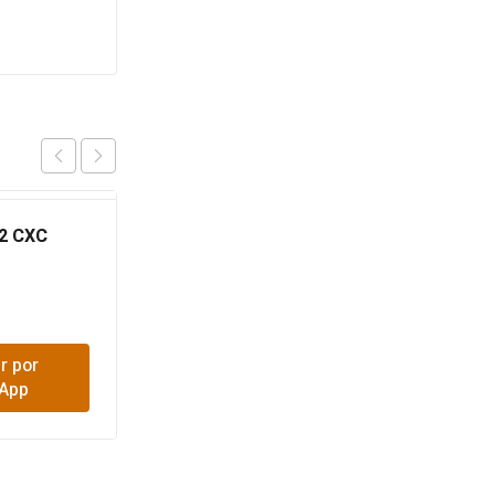
2 CXC
ADAPTADOR HEMBRA
1/2
$
500
r por
Comprar por
App
WhatsApp