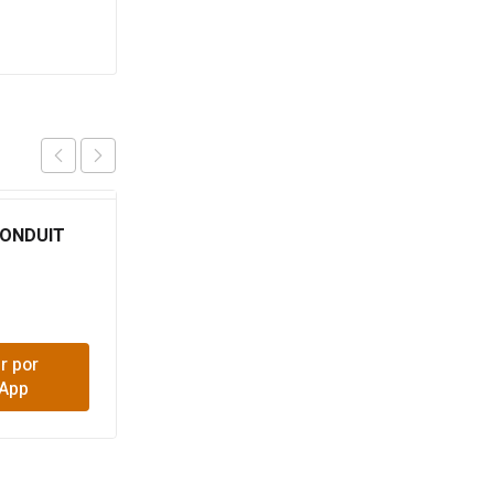
ONDUIT
TAPA FLUSH LIBRE ALO
SCH40 NEGRA
$
650
r por
Comprar por
App
WhatsApp