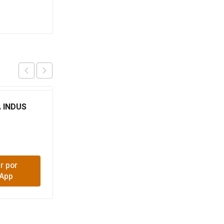
 INDUS
ABRAZADERA ESTRI 1
1/2
$
1,000
r por
Comprar por
App
WhatsApp