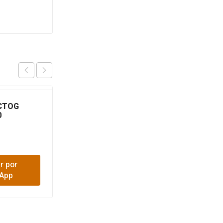
OCTOG
TAPA 4X4 SCH40
0
NEGRA
$
700
r por
Comprar por
App
WhatsApp