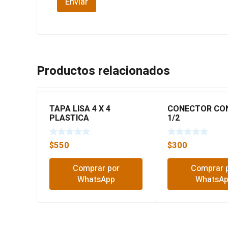
Productos relacionados
TAPA LISA 4 X 4
CONECTOR CO
PLASTICA
1/2
$
550
$
300
Comprar por
Comprar 
WhatsApp
WhatsA