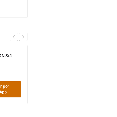
ON 3/4
CODO PRESION 1
$
1,300
r por
Comprar por
App
WhatsApp