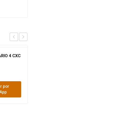
RIO 4 CXC
TEE PRESION 1/2
$
600
r por
Comprar por
App
WhatsApp