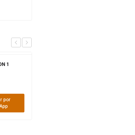
ON 1
UNION PRESION 3/4
$
600
r por
Comprar por
App
WhatsApp