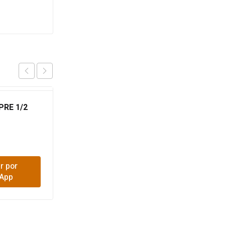
RE 1/2
CODO SANIT 2 CXC
$
1,900
r por
Comprar por
App
WhatsApp