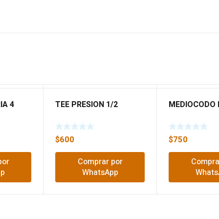
IA 4
TEE PRESION 1/2
MEDIOCODO P
$
600
$
750
por
Comprar por
Compra
pp
WhatsApp
Whats