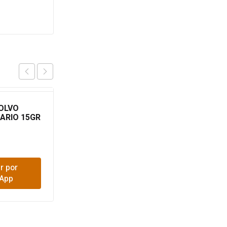
OLVO
BOMBONERA DELIDOG
ARIO 15GR
BONE UD
$
600
r por
Comprar por
App
WhatsApp