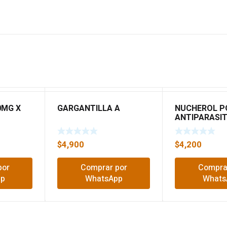
0MG X
GARGANTILLA A
NUCHEROL P
ANTIPARASIT
5062
$
4,900
$
4,200
por
Comprar por
Compra
pp
WhatsApp
Whats