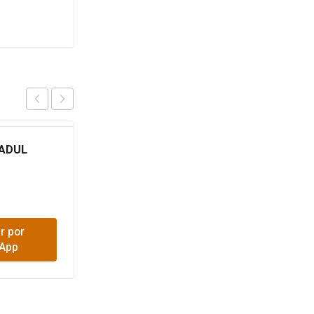
 ADUL
QUINOCALF 100MG X
UNIDAD 63
$
300
r por
Comprar por
App
WhatsApp