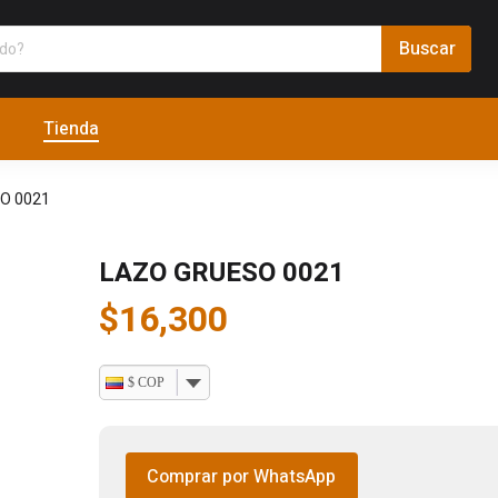
Tienda
O 0021
LAZO GRUESO 0021
$
16,300
$ COP
Comprar por WhatsApp